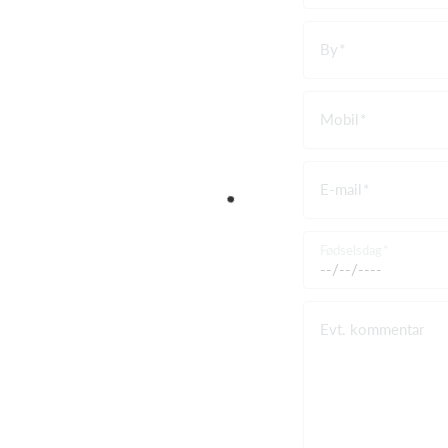
By
Mobil
E-mail
Fødselsdag
Evt. kommentar