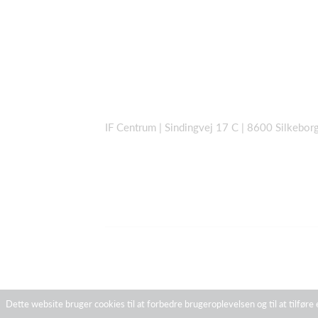
IF Centrum | Sindingvej 17 C | 8600 Silkebo
Dette website bruger cookies til at forbedre brugeroplevelsen og til at tilføre 