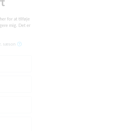
ft
er for at tilføje
gere mig. Det er
r. sæson