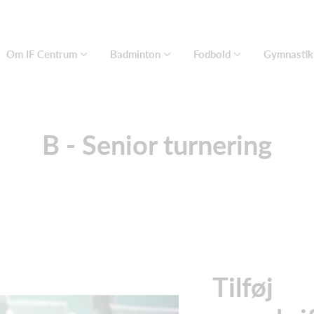
Om IF Centrum
Badminton
Fodbold
Gymnastik
B - Senior turnering
Tilføj