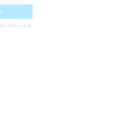
d
sport-konto?
Log på