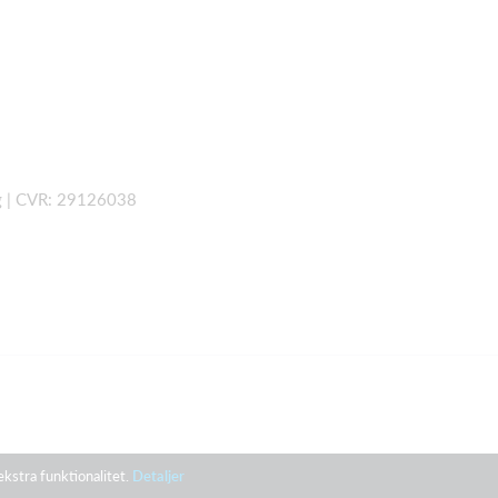
rg | CVR: 29126038
ekstra funktionalitet.
Detaljer