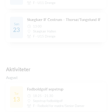
F - U11 Drenge
Skægkær IF Centrum - Thorsø/Tungelund IF
Søn
13:00
23
Skægkær Hallen
F - U15 Drenge
Aktiviteter
August
Fodboldgolf sepstrup
Tor
18:25 - 21:30
13
Sepstrup fodboldgolf
F - Fodbold for mødre/Senior Damer